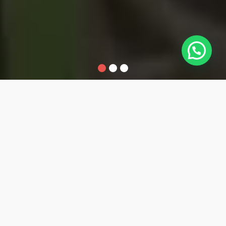
1
2
3
Teknik
Teknik Survei
Komputer dan
dan Pemetaan
Jaringan