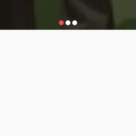
1
2
3
n Jaringan
Teknik S