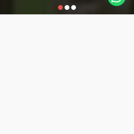
1
2
3
Teknik
Teknik Survei
Komputer dan
dan Pemetaan
Jaringan
Home
»
Posts tagged
pelepasan siswa